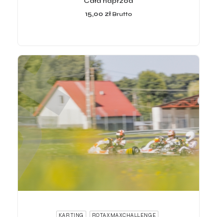
Cała naprzód
15,00
zł
Brutto
ADD TO CART
KARTING
ROTAXMAXCHALLENGE