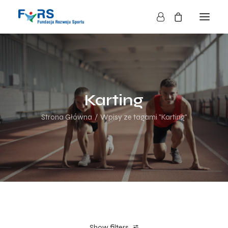
HOME
O NAS
O FUNDACJI
Karting
DZIAŁALNOŚĆ
Strona Główna
Wpisy ze tagami "Karting"
BLOG
KONTAKT
SKLEP
NASZE AKCJE
Show filters