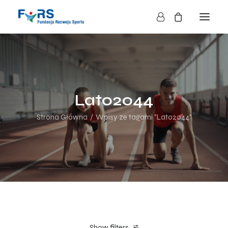
HOME
O NAS
O FUNDACJI
Lato2044
DZIAŁALNOŚĆ
Strona Główna
Wpisy ze tagami "Lato2044"
BLOG
KONTAKT
SKLEP
NASZE AKCJE
Show filters