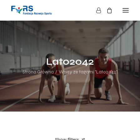
HOME
O NAS
O FUNDACJI
Lato2042
DZIAŁALNOŚĆ
Strona Główna
Wpisy ze tagami "Lato2042"
BLOG
KONTAKT
SKLEP
NASZE AKCJE
Show filters