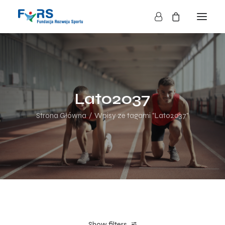
HOME
O NAS
O FUNDACJI
Lato2037
DZIAŁALNOŚĆ
Strona Główna
Wpisy ze tagami "Lato2037"
BLOG
KONTAKT
SKLEP
NASZE AKCJE
Show filters