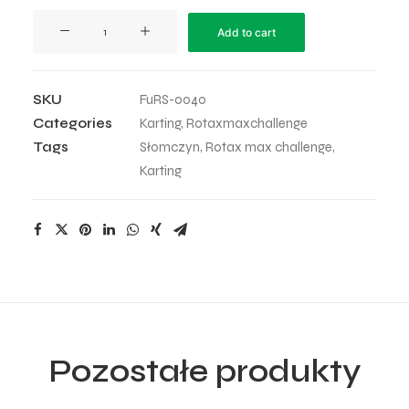
Upalnie
Add to cart
dziś
quantity
SKU
FuRS-0040
Categories
Karting
,
Rotaxmaxchallenge
Tags
Słomczyn
,
Rotax max challenge
,
Karting
Pozostałe produkty