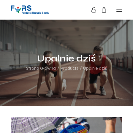
HOME
O NAS
O FUNDACJI
Upalnie dziś
DZIAŁALNOŚĆ
Strona Główna
Products
Upalnie dziś
BLOG
KONTAKT
SKLEP
NASZE AKCJE