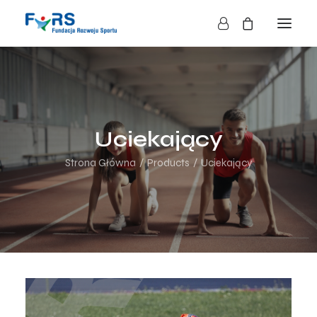
HOME
O NAS
O FUNDACJI
Uciekający
DZIAŁALNOŚĆ
Strona Główna
Products
Uciekający
BLOG
KONTAKT
SKLEP
NASZE AKCJE