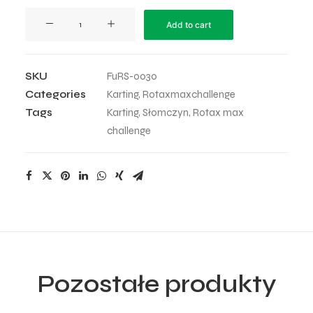
Uciekający
Add to cart
quantity
SKU
FuRS-0030
Categories
Karting
,
Rotaxmaxchallenge
Tags
Karting
,
Słomczyn
,
Rotax max
challenge
Pozostałe produkty