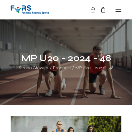
HOME
O NAS
O FUNDACJI
MP U20 - 2024 - 48
DZIAŁALNOŚĆ
Strona Główna
Products
MP U20 – 2024 – 48
BLOG
KONTAKT
SKLEP
NASZE AKCJE