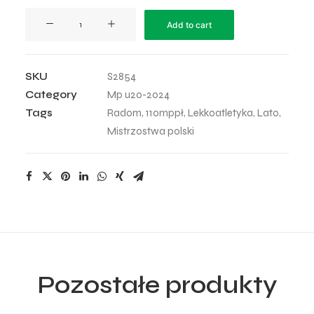
MP
Add to cart
U20
-
2024
SKU
S2854
-
Category
Mp u20-2024
48
Tags
Radom
,
110mppł
,
Lekkoatletyka
,
Lato
,
quantity
Mistrzostwa polski
Pozostałe produkty