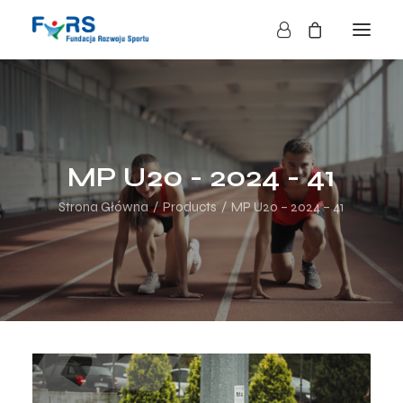
HOME
O NAS
O FUNDACJI
MP U20 - 2024 - 41
DZIAŁALNOŚĆ
Strona Główna
Products
MP U20 – 2024 – 41
BLOG
KONTAKT
SKLEP
NASZE AKCJE