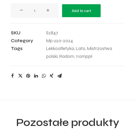
MP
Add to cart
U20
-
2024
SKU
S2847
-
Category
Mp u20-2024
41
Tags
Lekkoatletyka
,
Lato
,
Mistrzostwa
quantity
polski
,
Radom
,
110mppł
Pozostałe produkty