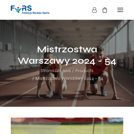
HOME
O NAS
Mistrzostwa
O FUNDACJI
Warszawy 2024 - 54
DZIAŁALNOŚĆ
Strona Główna
Products
BLOG
Mistrzostwa Warszawy 2024 – 54
KONTAKT
SKLEP
NASZE AKCJE