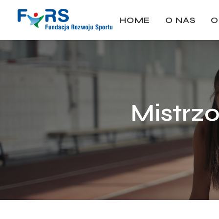
HOME
O NAS
O
Mistrz