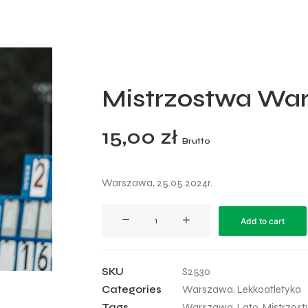
Mistrzostwa War
15,00
zł
Brutto
Warszawa, 25.05.2024r.
Mistrzostwa
Add to cart
Warszawy
2024
-
SKU
S2530
30
Categories
Warszawa
,
Lekkoatletyka
quantity
Tags
Warszawa
,
Lato
,
Mistrzos