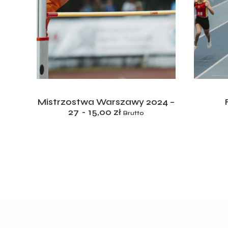
ADD TO CART
Mistrzostwa Warszawy 2024 –
27
15,00
zł
Brutto