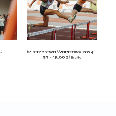
ADD TO CART
Mistrzostwa Warszawy 2024 –
to
39
15,00
zł
Brutto