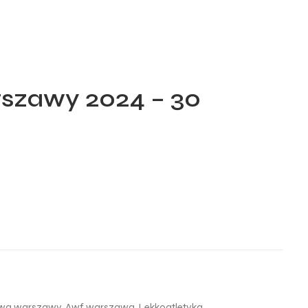
szawy 2024 – 30
twa warszawy
,
Awf warszawa
,
Lekkoatletyka