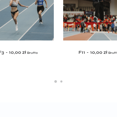
ADD TO CART
ADD TO CART
F3
10,00
zł
F11
10,00
zł
Brutto
Brut