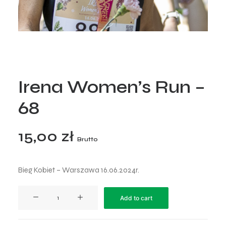
Irena Women’s Run –
68
15,00
zł
Brutto
Bieg Kobiet – Warszawa 16.06.2024r.
Irena
Add to cart
Women’s
Run