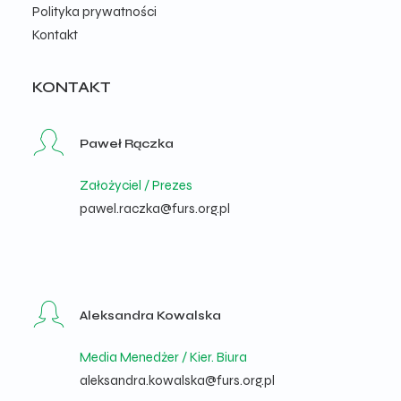
Polityka prywatności
Kontakt
KONTAKT
Paweł Rączka
Założyciel / Prezes
pawel.raczka@furs.org.pl
Aleksandra Kowalska
Media Menedżer / Kier. Biura
aleksandra.kowalska@furs.org.pl