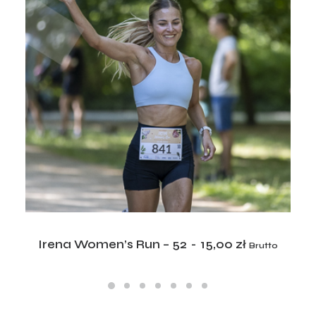
ADD TO CART
Irena Women’s Run – 52
15,00
zł
Brutto