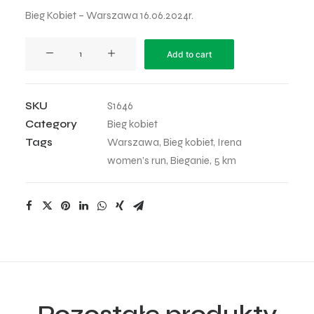
Bieg Kobiet – Warszawa 16.06.2024r.
Irena
Add to cart
Women’s
Run
-
SKU
S1646
41
Category
Bieg kobiet
quantity
Tags
Warszawa
,
Bieg kobiet
,
Irena
women’s run
,
Bieganie
,
5 km