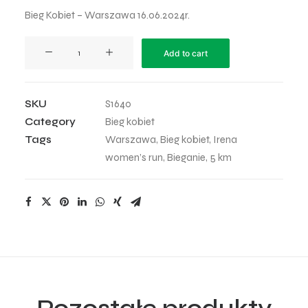
Bieg Kobiet – Warszawa 16.06.2024r.
Irena
Add to cart
Women’s
Run
-
SKU
S1640
35
Category
Bieg kobiet
quantity
Tags
Warszawa
,
Bieg kobiet
,
Irena
women’s run
,
Bieganie
,
5 km