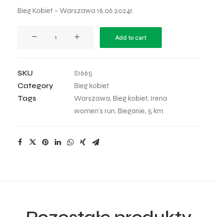
Bieg Kobiet – Warszawa 16.06.2024r.
Irena
Add to cart
Women’s
Run
-
SKU
S1665
60
Category
Bieg kobiet
quantity
Tags
Warszawa
,
Bieg kobiet
,
Irena
women’s run
,
Bieganie
,
5 km