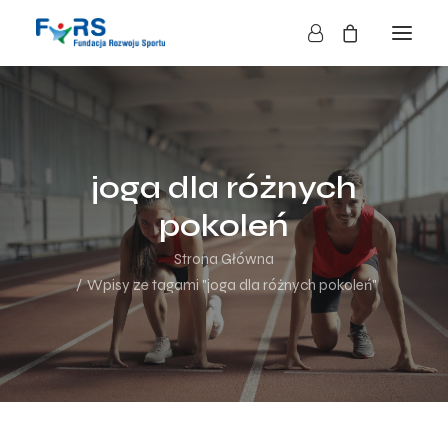
HOME
O NAS
joga dla różnych
O FUNDACJI
pokoleń
DZIAŁALNOŚĆ
BLOG
Strona Główna
KONTAKT
Wpisy ze tagami "joga dla różnych pokoleń"
SKLEP
NASZE AKCJE