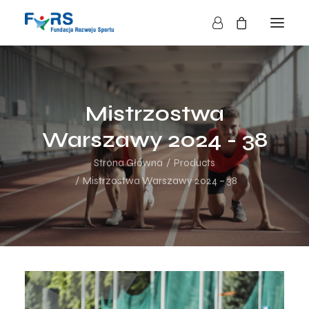
HOME
O NAS
Mistrzostwa
O FUNDACJI
Warszawy 2024 - 38
DZIAŁALNOŚĆ
Strona Główna
Products
BLOG
Mistrzostwa Warszawy 2024 – 38
KONTAKT
SKLEP
NASZE AKCJE