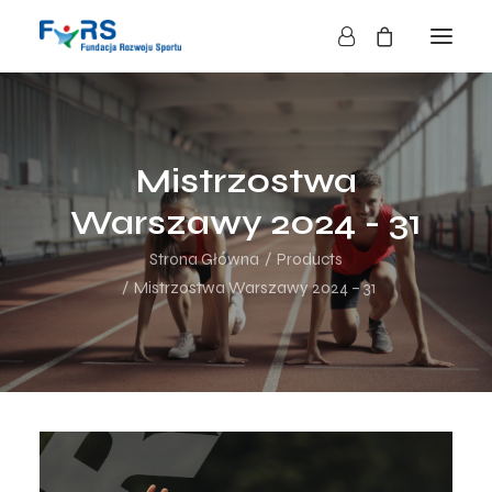
HOME
O NAS
Mistrzostwa
O FUNDACJI
Warszawy 2024 - 31
DZIAŁALNOŚĆ
Strona Główna
Products
BLOG
Mistrzostwa Warszawy 2024 – 31
KONTAKT
SKLEP
NASZE AKCJE