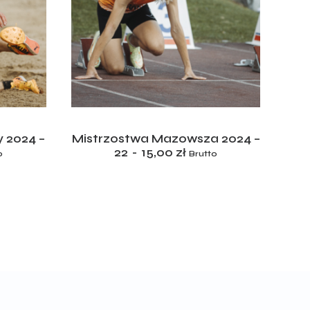
ADD TO CART
 2024 –
Mistrzostwa Mazowsza 2024 –
Mis
22
15,00
zł
o
Brutto