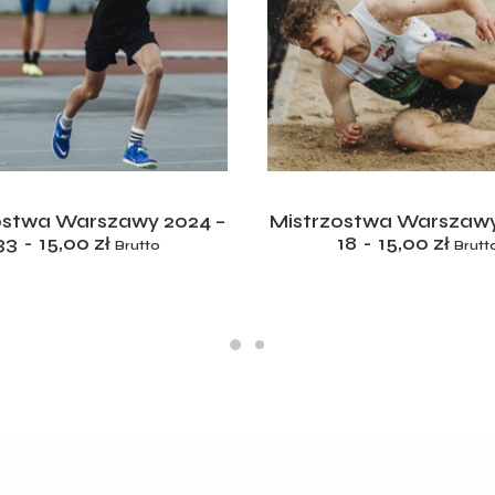
ADD TO CART
ADD TO CART
ostwa Warszawy 2024 –
Mistrzostwa Warszawy
33
15,00
zł
18
15,00
zł
Brutto
Brutt