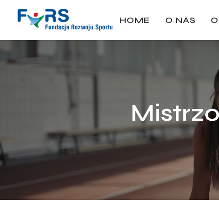
HOME
O NAS
O
Mistrz