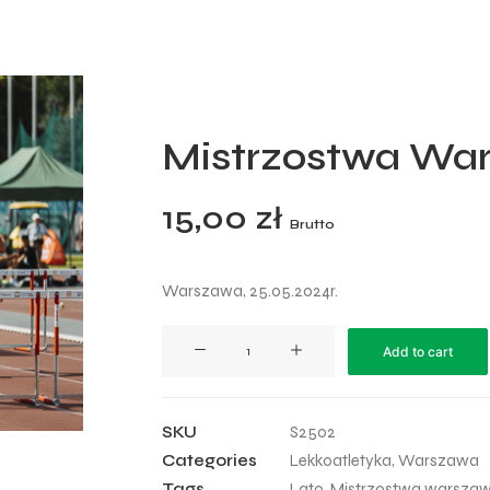
Mistrzostwa War
15,00
zł
Brutto
Warszawa, 25.05.2024r.
Mistrzostwa
Add to cart
Warszawy
2024
-
SKU
S2502
02
Categories
Lekkoatletyka
,
Warszawa
quantity
Tags
Lato
,
Mistrzostwa warsza