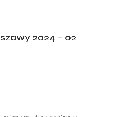
szawy 2024 – 02
wy
,
Awf warszawa
,
Lekkoatletyka
,
Warszawa