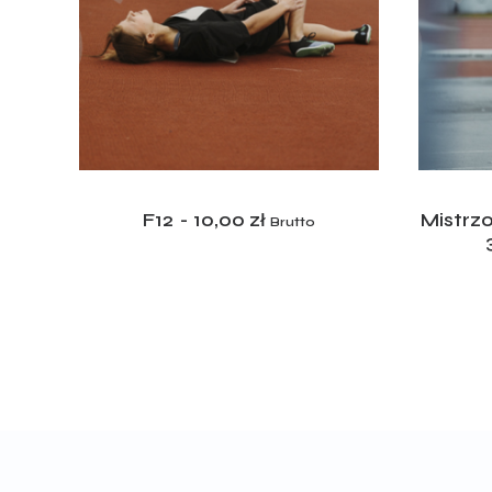
ADD TO CART
24 –
F12
10,00
zł
Mistrz
Brutto