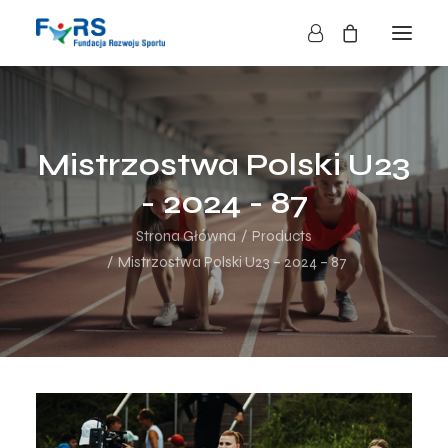
HOME
O NAS
Mistrzostwa Polski U23
O FUNDACJI
- 2024 - 87
DZIAŁALNOŚĆ
Strona Główna
Products
BLOG
Mistrzostwa Polski U23 – 2024 – 87
KONTAKT
SKLEP
NASZE AKCJE