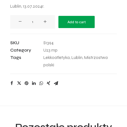
Lublin, 13.07.2024r.
Mistrzostwa
Add to cart
Polski
U23
-
SKU
S1394
2024
Category
U23 mp
-
Tags
Lekkoatletyka
,
Lublin
,
Mistrzostwa
87
polski
quantity