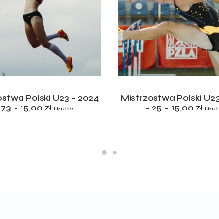
ADD TO CART
ADD TO CART
ostwa Polski U23 – 2024
Mistrzostwa Polski U23
 73
15,00
zł
– 25
15,00
zł
Brutto
Brut