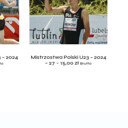
ADD TO CART
 – 2024
Mistrzostwa Polski U23 – 2024
Mis
– 27
15,00
zł
to
Brutto