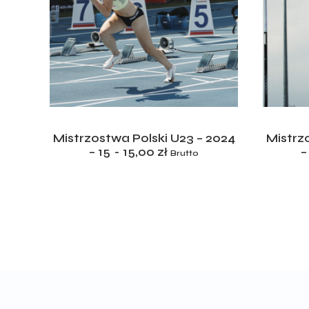
ADD TO CART
2024
Mistrzostwa Polski U23 – 2024
Mistrz
– 15
15,00
zł
–
Brutto