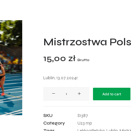
Mistrzostwa Pols
15,00
zł
Brutto
Lublin, 13.07.2024r.
Mistrzostwa
Add to cart
Polski
U23
-
SKU
S1387
2024
Category
U23 mp
-
Tags
Lekkoatletyka
,
Lublin
,
Mistr