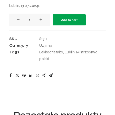
Lublin, 13.07.2024r.
Mistrzostwa
Add to cart
Polski
U23
-
SKU
S1311
2024
Category
U23 mp
-
Tags
Lekkoatletyka
,
Lublin
,
Mistrzostwa
5
polski
quantity