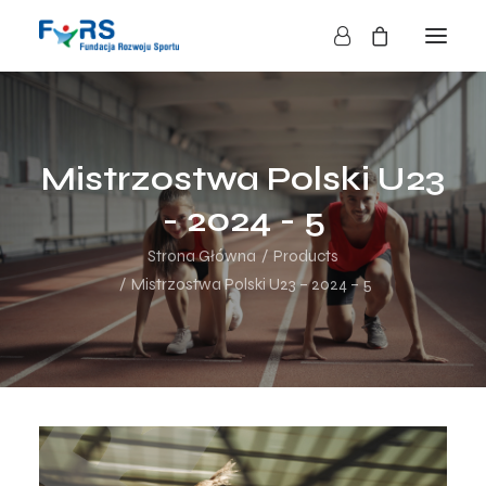
HOME
O NAS
Mistrzostwa Polski U23
O FUNDACJI
- 2024 - 5
DZIAŁALNOŚĆ
Strona Główna
Products
BLOG
Mistrzostwa Polski U23 – 2024 – 5
KONTAKT
SKLEP
NASZE AKCJE