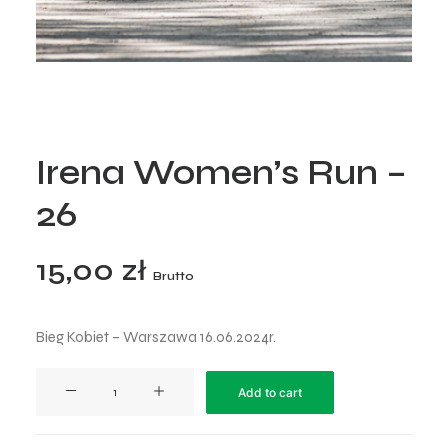
Irena Women’s Run –
26
15,00
zł
Brutto
Bieg Kobiet – Warszawa 16.06.2024r.
Irena
Add to cart
Women’s
Run