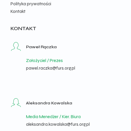
Polityka prywatności
Kontakt
KONTAKT
Paweł Rączka
Założyciel / Prezes
pawel.raczka@furs.org.pl
Aleksandra Kowalska
Media Menedżer / Kier. Biura
aleksandra.kowalska@furs.org.pl