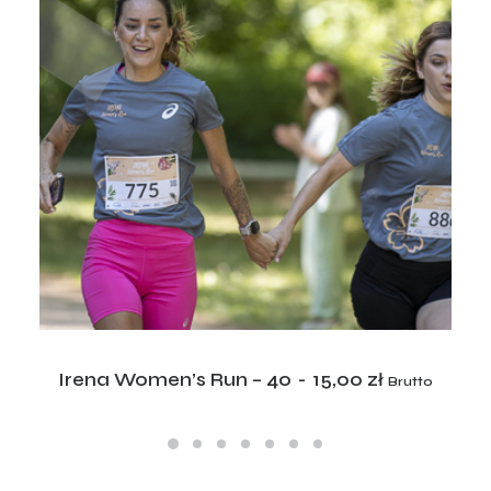
ADD TO CART
Irena Women’s Run – 40
15,00
zł
Brutto