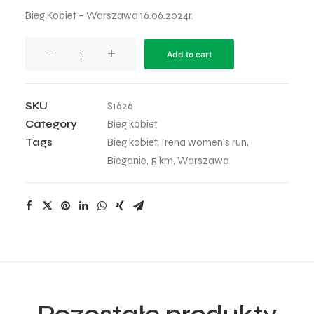
Bieg Kobiet – Warszawa 16.06.2024r.
Irena
Add to cart
Women’s
Run
-
SKU
S1626
21
Category
Bieg kobiet
quantity
Tags
Bieg kobiet
,
Irena women’s run
,
Bieganie
,
5 km
,
Warszawa