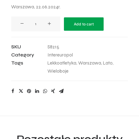
Warszawa, 22.06.2024r.
InterEuropol
Add to cart
Mityng
2024
-
SKU
S8215
91
Category
Intereuropol
quantity
Tags
Lekkoatletyka
,
Warszawa
,
Lato
,
Wieloboje