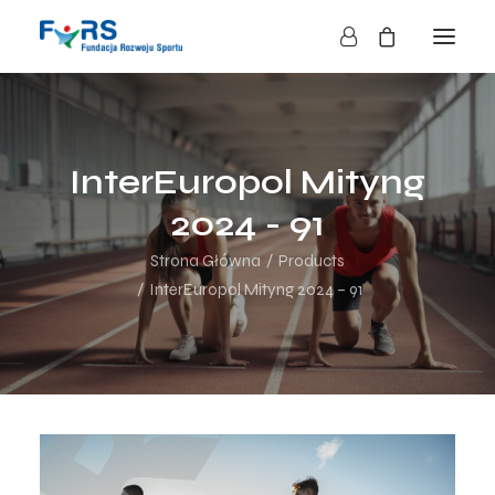
HOME
O NAS
InterEuropol Mityng
O FUNDACJI
2024 - 91
DZIAŁALNOŚĆ
Strona Główna
Products
BLOG
InterEuropol Mityng 2024 – 91
KONTAKT
SKLEP
NASZE AKCJE