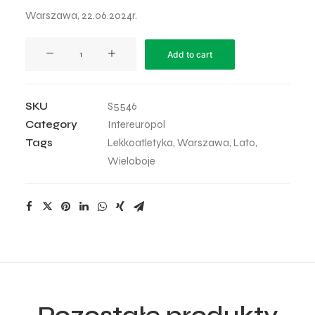
Warszawa, 22.06.2024r.
InterEuropol
Add to cart
Mityng
2024
-
SKU
S5546
71
Category
Intereuropol
quantity
Tags
Lekkoatletyka
,
Warszawa
,
Lato
,
Wieloboje