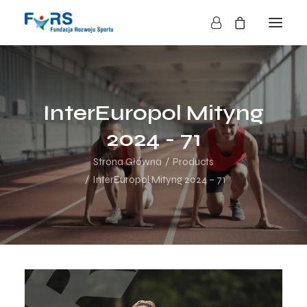
HOME
O NAS
InterEuropol Mityng
O FUNDACJI
2024 - 71
DZIAŁALNOŚĆ
Strona Główna
Products
BLOG
InterEuropol Mityng 2024 – 71
KONTAKT
SKLEP
NASZE AKCJE