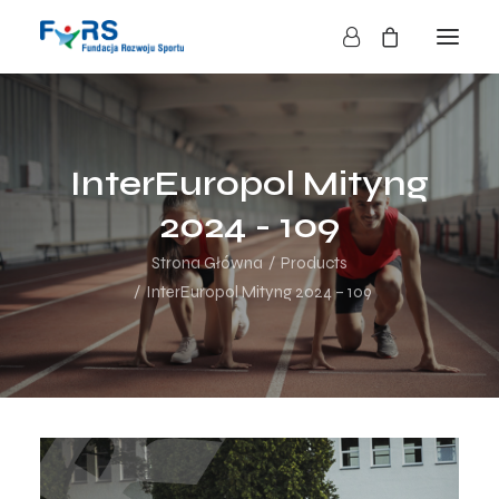
HOME
O NAS
InterEuropol Mityng
O FUNDACJI
2024 - 109
DZIAŁALNOŚĆ
Strona Główna
Products
BLOG
InterEuropol Mityng 2024 – 109
KONTAKT
SKLEP
NASZE AKCJE