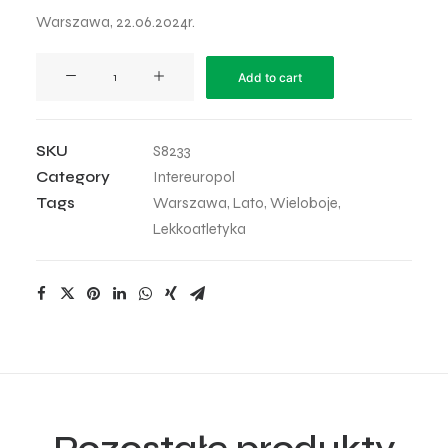
Warszawa, 22.06.2024r.
InterEuropol
Add to cart
Mityng
2024
-
SKU
S8233
109
Category
Intereuropol
quantity
Tags
Warszawa
,
Lato
,
Wieloboje
,
Lekkoatletyka