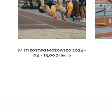
ADD TO CART
24 –
Mistrzostwa Mazowsza 2024 –
04
15,00
zł
Brutto