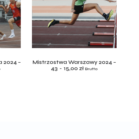
ADD TO CART
 2024 –
Mistrzostwa Warszawy 2024 –
Mis
43
15,00
zł
o
Brutto