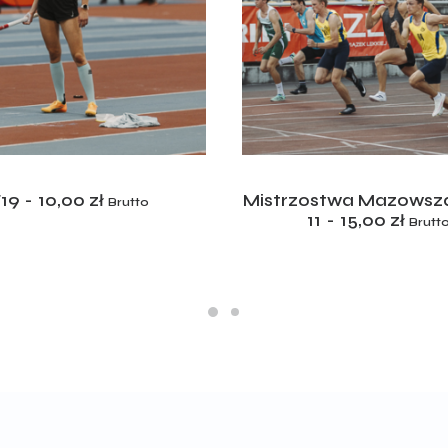
ADD TO CART
ADD TO CART
F19
10,00
zł
Mistrzostwa Mazowsza
Brutto
11
15,00
zł
Brutt