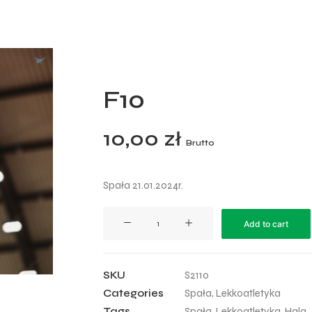
F10
10,00
zł
Brutto
Spała 21.01.2024r.
F10
Add to cart
quantity
SKU
S2110
Categories
Spała
,
Lekkoatletyka
Tags
Spała
,
Lekkoatletyka
,
Hala