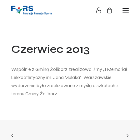
HOME
Czerwiec 2013
O NAS
O FUNDACJI
DZIAŁALNOŚĆ
Wspólnie z Gminą Żoliborz zrealizowaliśmy „I Memoriał
BLOG
Lekkoatletyczny im. Jana Mulaka”. Warszawskie
wydarzenie było zrealizowane z myślą o szkołach z
KONTAKT
terenu Gminy Żoliborz.
SKLEP
NASZE AKCJE