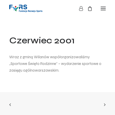
HOME
Czerwiec 2001
O NAS
O FUNDACJI
DZIAŁALNOŚĆ
Wraz z gminą Wilanów współorganizowaliśmy
BLOG
„Sportowe Święto Rodzinne” – wydarzenie sportowe o
zasięgu ogólnowarszawskim.
KONTAKT
SKLEP
NASZE AKCJE