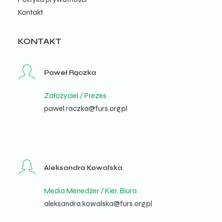
Kontakt
KONTAKT
Paweł Rączka
Założyciel / Prezes
pawel.raczka@furs.org.pl
Aleksandra Kowalska
Media Menedżer / Kier. Biura
aleksandra.kowalska@furs.org.pl