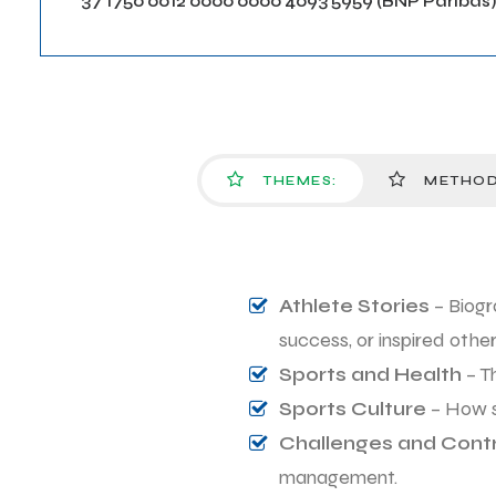
37 1750 0012 0000 0000 4093 5959 (BNP Paribas)
THEMES:
METHOD
Athlete Stories
– Biogr
success, or inspired other
Sports and Health
– T
Sports Culture
– How sp
Challenges and Cont
management.