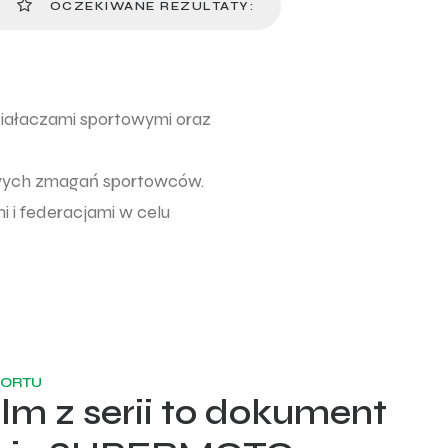
OCZEKIWANE REZULTATY:
iałaczami sportowymi oraz
owych zmagań sportowców.
i i federacjami w celu
PORTU
ilm z serii to dokument