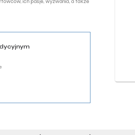
ortowców, ich pasje, wyzwania, a także
adycyjnym
e