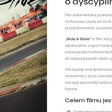
o dyscypl
Film dokumentalny przedsta
motocrossu i jazdy po torze
przygotowaniach, wyzwaniach
„Ride & Slide”
to film, któ
ograniczenia, a sport może 
pokonywaniu trudności nie t
do realizacji swoich celów i 
Film będzie miał dynamiczny
momentów z życia zawodnikó
narracja wprowadzi widza w ś
historie.
Celem filmu jes
Zwiększenie świadomośc