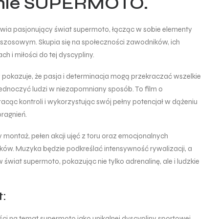
inie SUPERMOTO.
wia pasjonujący świat supermoto, łącząc w sobie elementy
 szosowym. Skupia się na społeczności zawodników, ich
 i miłości do tej dyscypliny.
ry pokazuje, że pasja i determinacja mogą przekraczać wszelkie
jednoczyć ludzi w niezapomniany sposób. To film o
racąc kontroli i wykorzystując swój pełny potencjał w dążeniu
pragnień.
 montaż, pełen akcji ujęć z toru oraz emocjonalnych
w. Muzyka będzie podkreślać intensywność rywalizacji, a
wiat supermoto, pokazując nie tylko adrenalinę, ale i ludzkie
t:
i na temat supermoto jako unikalnej dyscypliny sportowej.